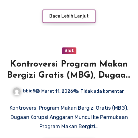
Baca Lebih Lanjut
Slot
Kontroversi Program Makan
Bergizi Gratis (MBG), Dugaan
Korupsi Anggaran Muncul ke
bbid5
Maret 11, 2026
Tidak ada komentar
Permukaan
Kontroversi Program Makan Bergizi Gratis (MBG),
Dugaan Korupsi Anggaran Muncul ke Permukaan
Program Makan Bergizi…