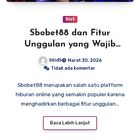
Slot
Sbobet88 dan Fitur
Unggulan yang Wajib
Dicoba
bbid5
Maret 30, 2026
Tidak ada komentar
Sbobet88 merupakan salah satu platform
hiburan online yang semakin populer karena
menghadirkan berbagai fitur unggulan…
Baca Lebih Lanjut