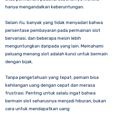
hanya mengandalkan keberuntungan.
Selain itu, banyak yang tidak menyadari bahwa
persentase pembayaran pada permainan slot
bervariasi, dan beberapa mesin lebih
menguntungkan daripada yang lain. Memahami
peluang menang slot adalah kunci untuk bermain
dengan bijak.
Tanpa pengetahuan yang tepat, pemain bisa
kehilangan uang dengan cepat dan merasa
frustrasi. Penting untuk selalu ingat bahwa
bermain slot seharusnya menjadi hiburan, bukan
cara untuk mendapatkan uang