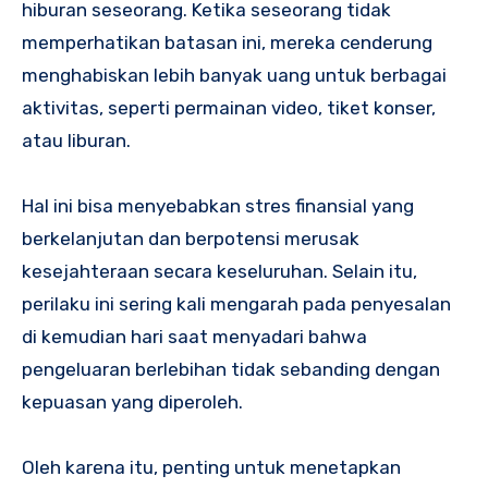
hiburan seseorang. Ketika seseorang tidak
memperhatikan batasan ini, mereka cenderung
menghabiskan lebih banyak uang untuk berbagai
aktivitas, seperti permainan video, tiket konser,
atau liburan.
Hal ini bisa menyebabkan stres finansial yang
berkelanjutan dan berpotensi merusak
kesejahteraan secara keseluruhan. Selain itu,
perilaku ini sering kali mengarah pada penyesalan
di kemudian hari saat menyadari bahwa
pengeluaran berlebihan tidak sebanding dengan
kepuasan yang diperoleh.
Oleh karena itu, penting untuk menetapkan