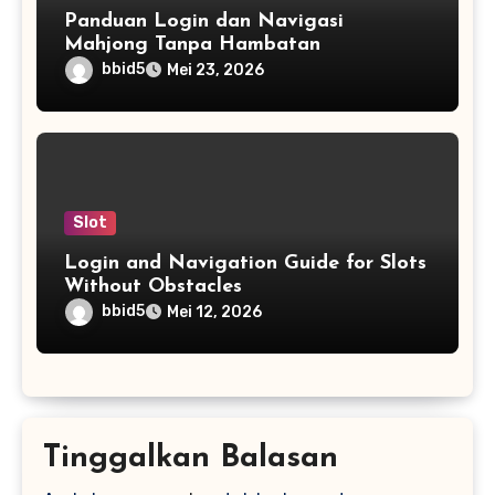
Panduan Login dan Navigasi
Mahjong Tanpa Hambatan
bbid5
Mei 23, 2026
Slot
Login and Navigation Guide for Slots
Without Obstacles
bbid5
Mei 12, 2026
Tinggalkan Balasan