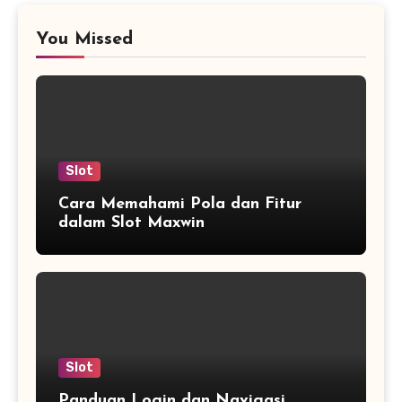
You Missed
Slot
Cara Memahami Pola dan Fitur
dalam Slot Maxwin
Slot
Panduan Login dan Navigasi