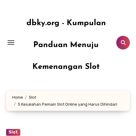
Lewati
ke
konten
dbky.org - Kumpulan
Panduan Menuju
Kemenangan Slot
Home
Slot
5 Kesalahan Pemain Slot Online yang Harus Dihindari
Slot