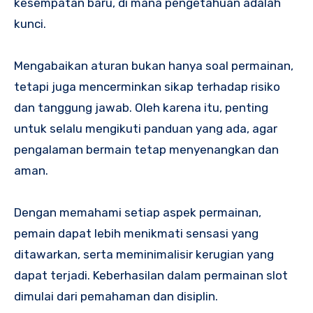
kesempatan baru, di mana pengetahuan adalah
kunci.
Mengabaikan aturan bukan hanya soal permainan,
tetapi juga mencerminkan sikap terhadap risiko
dan tanggung jawab. Oleh karena itu, penting
untuk selalu mengikuti panduan yang ada, agar
pengalaman bermain tetap menyenangkan dan
aman.
Dengan memahami setiap aspek permainan,
pemain dapat lebih menikmati sensasi yang
ditawarkan, serta meminimalisir kerugian yang
dapat terjadi. Keberhasilan dalam permainan slot
dimulai dari pemahaman dan disiplin.