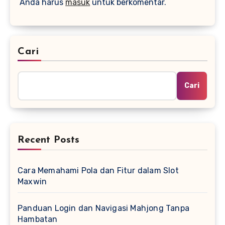
Anda harus
masuk
untuk berkomentar.
Cari
Cari
Recent Posts
Cara Memahami Pola dan Fitur dalam Slot
Maxwin
Panduan Login dan Navigasi Mahjong Tanpa
Hambatan