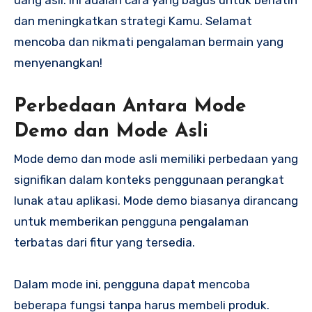
uang asli. Ini adalah cara yang bagus untuk berlatih
dan meningkatkan strategi Kamu. Selamat
mencoba dan nikmati pengalaman bermain yang
menyenangkan!
Perbedaan Antara Mode
Demo dan Mode Asli
Mode demo dan mode asli memiliki perbedaan yang
signifikan dalam konteks penggunaan perangkat
lunak atau aplikasi. Mode demo biasanya dirancang
untuk memberikan pengguna pengalaman
terbatas dari fitur yang tersedia.
Dalam mode ini, pengguna dapat mencoba
beberapa fungsi tanpa harus membeli produk.