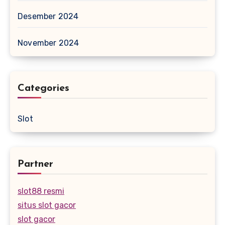
Desember 2024
November 2024
Categories
Slot
Partner
slot88 resmi
situs slot gacor
slot gacor