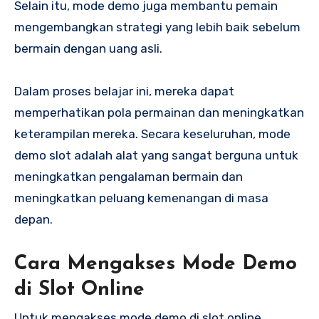
Selain itu, mode demo juga membantu pemain
mengembangkan strategi yang lebih baik sebelum
bermain dengan uang asli.
Dalam proses belajar ini, mereka dapat
memperhatikan pola permainan dan meningkatkan
keterampilan mereka. Secara keseluruhan, mode
demo slot adalah alat yang sangat berguna untuk
meningkatkan pengalaman bermain dan
meningkatkan peluang kemenangan di masa
depan.
Cara Mengakses Mode Demo
di Slot Online
Untuk mengakses mode demo di slot online,