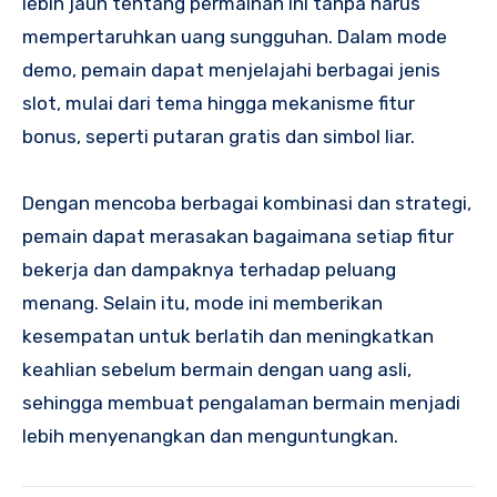
lebih jauh tentang permainan ini tanpa harus
mempertaruhkan uang sungguhan. Dalam mode
demo, pemain dapat menjelajahi berbagai jenis
slot, mulai dari tema hingga mekanisme fitur
bonus, seperti putaran gratis dan simbol liar.
Dengan mencoba berbagai kombinasi dan strategi,
pemain dapat merasakan bagaimana setiap fitur
bekerja dan dampaknya terhadap peluang
menang. Selain itu, mode ini memberikan
kesempatan untuk berlatih dan meningkatkan
keahlian sebelum bermain dengan uang asli,
sehingga membuat pengalaman bermain menjadi
lebih menyenangkan dan menguntungkan.