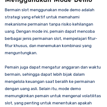
Menggunakan Mode Demo
Bermain slot menggunakan mode demo adalah
strategi yang efektif untuk memahami
mekanisme permainan tanpa risiko kehilangan
uang. Dengan mode ini, pemain dapat mencoba
berbagai jenis permainan slot, mempelajari fitur-
fitur khusus, dan menemukan kombinasi yang
menguntungkan.
Pemain juga dapat mengatur anggaran dan waktu
bermain, sehingga dapat lebih bijak dalam
mengelola keuangan saat beralih ke permainan
dengan uang asli. Selain itu, mode demo
memungkinkan pemain untuk mengenal volatilitas
slot, yang penting untuk menentukan apakah