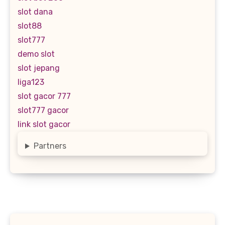
slot dana
slot88
slot777
demo slot
slot jepang
liga123
slot gacor 777
slot777 gacor
link slot gacor
Partners