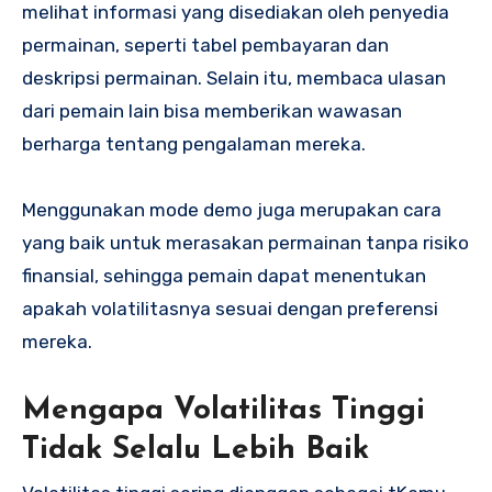
melihat informasi yang disediakan oleh penyedia
permainan, seperti tabel pembayaran dan
deskripsi permainan. Selain itu, membaca ulasan
dari pemain lain bisa memberikan wawasan
berharga tentang pengalaman mereka.
Menggunakan mode demo juga merupakan cara
yang baik untuk merasakan permainan tanpa risiko
finansial, sehingga pemain dapat menentukan
apakah volatilitasnya sesuai dengan preferensi
mereka.
Mengapa Volatilitas Tinggi
Tidak Selalu Lebih Baik