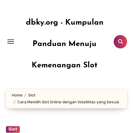
Lewati
ke
konten
dbky.org - Kumpulan
Panduan Menuju
Kemenangan Slot
Home
Slot
Cara Memilih Slot Online dengan Volatilitas yang Sesuai
Slot