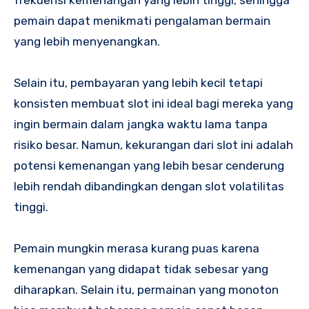
pemain dapat menikmati pengalaman bermain
yang lebih menyenangkan.
Selain itu, pembayaran yang lebih kecil tetapi
konsisten membuat slot ini ideal bagi mereka yang
ingin bermain dalam jangka waktu lama tanpa
risiko besar. Namun, kekurangan dari slot ini adalah
potensi kemenangan yang lebih besar cenderung
lebih rendah dibandingkan dengan slot volatilitas
tinggi.
Pemain mungkin merasa kurang puas karena
kemenangan yang didapat tidak sebesar yang
diharapkan. Selain itu, permainan yang monoton