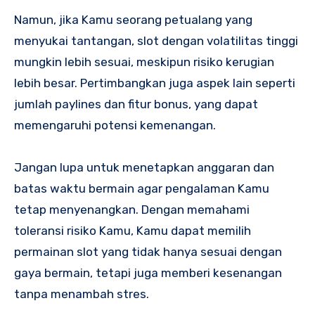
Namun, jika Kamu seorang petualang yang
menyukai tantangan, slot dengan volatilitas tinggi
mungkin lebih sesuai, meskipun risiko kerugian
lebih besar. Pertimbangkan juga aspek lain seperti
jumlah paylines dan fitur bonus, yang dapat
memengaruhi potensi kemenangan.
Jangan lupa untuk menetapkan anggaran dan
batas waktu bermain agar pengalaman Kamu
tetap menyenangkan. Dengan memahami
toleransi risiko Kamu, Kamu dapat memilih
permainan slot yang tidak hanya sesuai dengan
gaya bermain, tetapi juga memberi kesenangan
tanpa menambah stres.