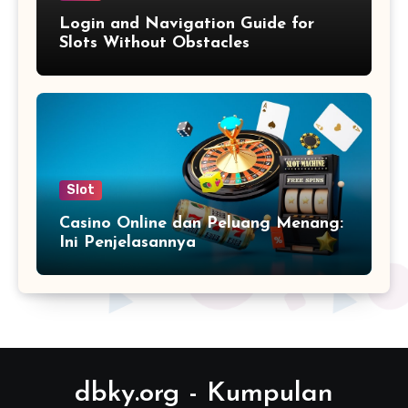
Login and Navigation Guide for
Slots Without Obstacles
Slot
Casino Online dan Peluang Menang:
Ini Penjelasannya
dbky.org - Kumpulan