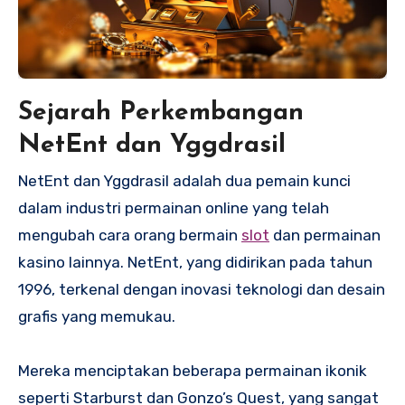
Sejarah Perkembangan
NetEnt dan Yggdrasil
NetEnt dan Yggdrasil adalah dua pemain kunci
dalam industri permainan online yang telah
mengubah cara orang bermain
slot
dan permainan
kasino lainnya. NetEnt, yang didirikan pada tahun
1996, terkenal dengan inovasi teknologi dan desain
grafis yang memukau.
Mereka menciptakan beberapa permainan ikonik
seperti Starburst dan Gonzo’s Quest, yang sangat