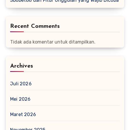
Sbobet88 dan Fitur Unggulan yang Wajib Dicoba
Recent Comments
Tidak ada komentar untuk ditampilkan.
Archives
Juli 2026
Mei 2026
Maret 2026
November 2025