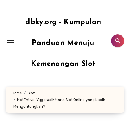
Lewati
ke
konten
dbky.org - Kumpulan
Panduan Menuju
Kemenangan Slot
Home
Slot
NetEnt vs. Yggdrasil: Mana Slot Online yang Lebih
Menguntungkan?